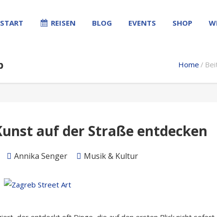
START
REISEN
BLOG
EVENTS
SHOP
W
b
Home
Bei
Kunst auf der Straße entdecken
Annika Senger
Musik & Kultur
rt, der entdeckt oft Dinge, die auf den ersten Blick nicht sofort