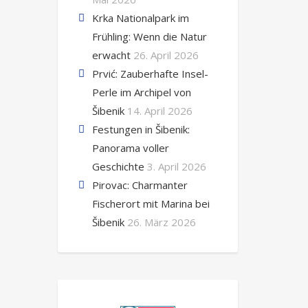
Krka Nationalpark im
Frühling: Wenn die Natur
erwacht
26. April 2026
Prvić: Zauberhafte Insel-
Perle im Archipel von
Šibenik
14. April 2026
Festungen in Šibenik:
Panorama voller
Geschichte
3. April 2026
Pirovac: Charmanter
Fischerort mit Marina bei
Šibenik
26. März 2026