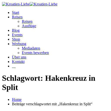
Start
Reisen
Reisen
Ausflüge
Blog
Events
Shop
Werbung
Mediadaten
Events bewerben
Über uns
Kontakt
W
Schlagwort: Hakenkreuz in
Split
Home
Beiträge verschlagwortet mit „Hakenkreuz in Split“