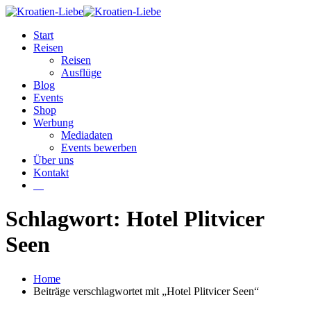
Start
Reisen
Reisen
Ausflüge
Blog
Events
Shop
Werbung
Mediadaten
Events bewerben
Über uns
Kontakt
W
Schlagwort: Hotel Plitvicer
Seen
Home
Beiträge verschlagwortet mit „Hotel Plitvicer Seen“