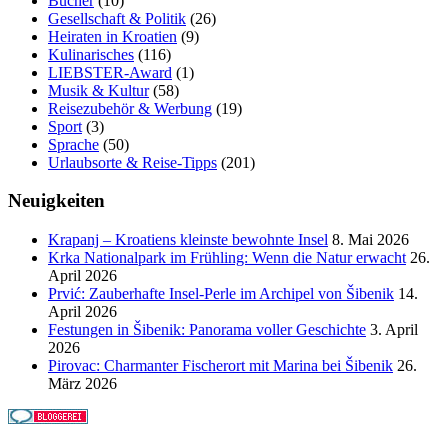
Bücher
(10)
Gesellschaft & Politik
(26)
Heiraten in Kroatien
(9)
Kulinarisches
(116)
LIEBSTER-Award
(1)
Musik & Kultur
(58)
Reisezubehör & Werbung
(19)
Sport
(3)
Sprache
(50)
Urlaubsorte & Reise-Tipps
(201)
Neuigkeiten
Krapanj – Kroatiens kleinste bewohnte Insel
8. Mai 2026
Krka Nationalpark im Frühling: Wenn die Natur erwacht
26.
April 2026
Prvić: Zauberhafte Insel-Perle im Archipel von Šibenik
14.
April 2026
Festungen in Šibenik: Panorama voller Geschichte
3. April
2026
Pirovac: Charmanter Fischerort mit Marina bei Šibenik
26.
März 2026