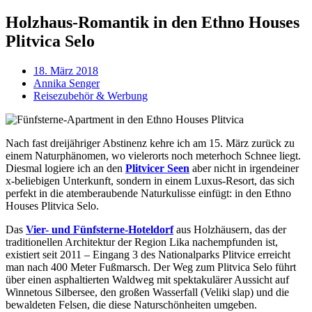
Holzhaus-Romantik in den Ethno Houses
Plitvica Selo
18. März 2018
Annika Senger
Reisezubehör & Werbung
Nach fast dreijähriger Abstinenz kehre ich am 15. März zurück zu
einem Naturphänomen, wo vielerorts noch meterhoch Schnee liegt.
Diesmal logiere ich an den
Plitvicer Seen
aber nicht in irgendeiner
x-beliebigen Unterkunft, sondern in einem Luxus-Resort, das sich
perfekt in die atemberaubende Naturkulisse einfügt: in den Ethno
Houses Plitvica Selo.
Das
Vier- und Fünfsterne-Hoteldorf
aus Holzhäusern, das der
traditionellen Architektur der Region Lika nachempfunden ist,
existiert seit 2011 – Eingang 3 des Nationalparks Plitvice erreicht
man nach 400 Meter Fußmarsch. Der Weg zum Plitvica Selo führt
über einen asphaltierten Waldweg mit spektakulärer Aussicht auf
Winnetous Silbersee, den großen Wasserfall (Veliki slap) und die
bewaldeten Felsen, die diese Naturschönheiten umgeben.