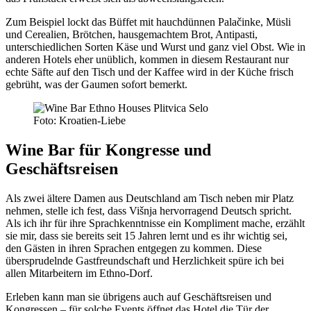
Zum Beispiel lockt das Büffet mit hauchdünnen Palačinke, Müsli
und Cerealien, Brötchen, hausgemachtem Brot, Antipasti,
unterschiedlichen Sorten Käse und Wurst und ganz viel Obst. Wie in
anderen Hotels eher unüblich, kommen in diesem Restaurant nur
echte Säfte auf den Tisch und der Kaffee wird in der Küche frisch
gebrüht, was der Gaumen sofort bemerkt.
Foto: Kroatien-Liebe
Wine Bar für Kongresse und
Geschäftsreisen
Als zwei ältere Damen aus Deutschland am Tisch neben mir Platz
nehmen, stelle ich fest, dass Višnja hervorragend Deutsch spricht.
Als ich ihr für ihre Sprachkenntnisse ein Kompliment mache, erzählt
sie mir, dass sie bereits seit 15 Jahren lernt und es ihr wichtig sei,
den Gästen in ihren Sprachen entgegen zu kommen. Diese
übersprudelnde Gastfreundschaft und Herzlichkeit spüre ich bei
allen Mitarbeitern im Ethno-Dorf.
Erleben kann man sie übrigens auch auf Geschäftsreisen und
Kongressen – für solche Events öffnet das Hotel die Tür der