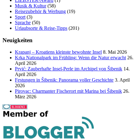
LIEBSTER-Award
(1)
Musik & Kultur
(58)
Reisezubehör & Werbung
(19)
Sport
(3)
Sprache
(50)
Urlaubsorte & Reise-Tipps
(201)
Neuigkeiten
Krapanj – Kroatiens kleinste bewohnte Insel
8. Mai 2026
Krka Nationalpark im Frühling: Wenn die Natur erwacht
26.
April 2026
Prvić: Zauberhafte Insel-Perle im Archipel von Šibenik
14.
April 2026
Festungen in Šibenik: Panorama voller Geschichte
3. April
2026
Pirovac: Charmanter Fischerort mit Marina bei Šibenik
26.
März 2026