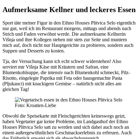
Aufmerksame Kellner und leckeres Essen
Sport täte meiner Figur in den Ethno Houses Plitvica Selo eigentlich
nur gut, weil ich im Restaurant morgens, mittags und abends nach
Strich und Faden verwöhnt werde. Die aufmerksame Kellnerin
Višnja und ihre Kollegen stehen mir stets zur Seite und muntern
mich auf, doch nicht nur Hauptgerichte zu probieren, sondern auch
Suppen und Desserts zu kosten.
Tja, der Versuchung kann ich echt schwer widerstehen! Also
serviert mir Višnja Käse mit Kräutern und Safran, eine
Blumenkohlsuppe, die intensiv nach Blumenkohl schmeckt, Pilz-
Risotto, eingelegte Paprika mit Feta oder hausgemachte Pasta
(Pljukanci) mit knackigem Gemüse – natürlich nicht alles am
gleichen Tag!
Foto: Kroatien-Liebe
Obwohl die Speisekarte mit Fleischgerichten keineswegs geizt,
haben Vegetarier gar keine Probleme, im Landgasthof der Ethno
Houses Plitvica Selo satt zu werden und sich dabei auch noch an
einem außergewöhnlichen Geschmackserlebnis zu erfreuen. Auch
das Frühstück erweist sich als abwechslungsreich.