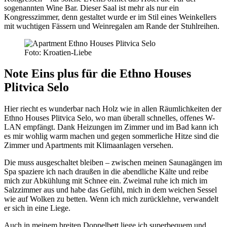
sogenannten Wine Bar. Dieser Saal ist mehr als nur ein
Kongresszimmer, denn gestaltet wurde er im Stil eines Weinkellers
mit wuchtigen Fässern und Weinregalen am Rande der Stuhlreihen.
Foto: Kroatien-Liebe
Note Eins plus für die Ethno Houses
Plitvica Selo
Hier riecht es wunderbar nach Holz wie in allen Räumlichkeiten der
Ethno Houses Plitvica Selo, wo man überall schnelles, offenes W-
LAN empfängt. Dank Heizungen im Zimmer und im Bad kann ich
es mir wohlig warm machen und gegen sommerliche Hitze sind die
Zimmer und Apartments mit Klimaanlagen versehen.
Die muss ausgeschaltet bleiben – zwischen meinen Saunagängen im
Spa spaziere ich nach draußen in die abendliche Kälte und reibe
mich zur Abkühlung mit Schnee ein. Zweimal ruhe ich mich im
Salzzimmer aus und habe das Gefühl, mich in dem weichen Sessel
wie auf Wolken zu betten. Wenn ich mich zurücklehne, verwandelt
er sich in eine Liege.
Auch in meinem breiten Doppelbett liege ich superbequem und