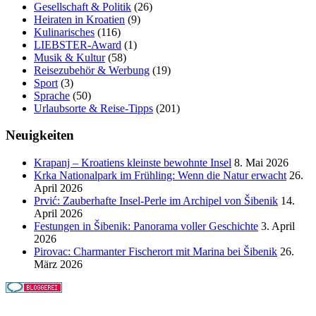
Gesellschaft & Politik
(26)
Heiraten in Kroatien
(9)
Kulinarisches
(116)
LIEBSTER-Award
(1)
Musik & Kultur
(58)
Reisezubehör & Werbung
(19)
Sport
(3)
Sprache
(50)
Urlaubsorte & Reise-Tipps
(201)
Neuigkeiten
Krapanj – Kroatiens kleinste bewohnte Insel
8. Mai 2026
Krka Nationalpark im Frühling: Wenn die Natur erwacht
26.
April 2026
Prvić: Zauberhafte Insel-Perle im Archipel von Šibenik
14.
April 2026
Festungen in Šibenik: Panorama voller Geschichte
3. April
2026
Pirovac: Charmanter Fischerort mit Marina bei Šibenik
26.
März 2026