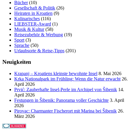
Bücher
(10)
Gesellschaft & Politik
(26)
Heiraten in Kroatien
(9)
Kulinarisches
(116)
LIEBSTER-Award
(1)
Musik & Kultur
(58)
Reisezubehör & Werbung
(19)
Sport
(3)
Sprache
(50)
Urlaubsorte & Reise-Tipps
(201)
Neuigkeiten
Krapanj – Kroatiens kleinste bewohnte Insel
8. Mai 2026
Krka Nationalpark im Frühling: Wenn die Natur erwacht
26.
April 2026
Prvić: Zauberhafte Insel-Perle im Archipel von Šibenik
14.
April 2026
Festungen in Šibenik: Panorama voller Geschichte
3. April
2026
Pirovac: Charmanter Fischerort mit Marina bei Šibenik
26.
März 2026