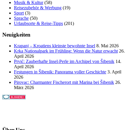
Musik & Kultur
(58)
Reisezubehör & Werbung
(19)
Sport
(3)
Sprache
(50)
Urlaubsorte & Reise-Tipps
(201)
Neuigkeiten
Krapanj – Kroatiens kleinste bewohnte Insel
8. Mai 2026
Krka Nationalpark im Frühling: Wenn die Natur erwacht
26.
April 2026
Prvić: Zauberhafte Insel-Perle im Archipel von Šibenik
14.
April 2026
Festungen in Šibenik: Panorama voller Geschichte
3. April
2026
Pirovac: Charmanter Fischerort mit Marina bei Šibenik
26.
März 2026
Über Uns