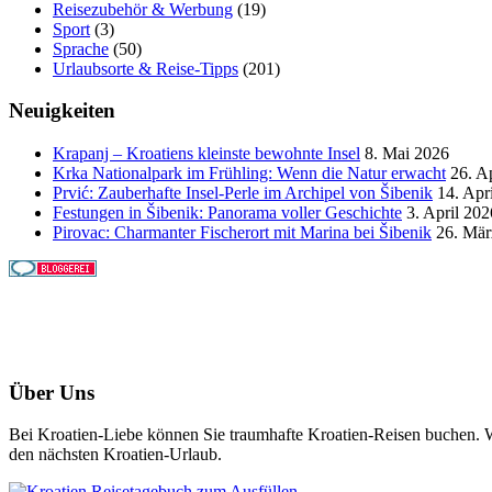
Reisezubehör & Werbung
(19)
Sport
(3)
Sprache
(50)
Urlaubsorte & Reise-Tipps
(201)
Neuigkeiten
Krapanj – Kroatiens kleinste bewohnte Insel
8. Mai 2026
Krka Nationalpark im Frühling: Wenn die Natur erwacht
26. A
Prvić: Zauberhafte Insel-Perle im Archipel von Šibenik
14. Apr
Festungen in Šibenik: Panorama voller Geschichte
3. April 202
Pirovac: Charmanter Fischerort mit Marina bei Šibenik
26. Mär
Über Uns
Bei Kroatien-Liebe können Sie traumhafte Kroatien-Reisen buchen. Wi
den nächsten Kroatien-Urlaub.