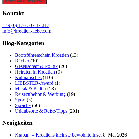
Kommentar absenden
Kontakt
+49 (0) 176 307 37 317
info@kroatien-liebe.com
Blog-Kategorien
Bootsführerschein Kroatien
(13)
Bücher
(10)
Gesellschaft & Politik
(26)
Heiraten in Kroatien
(9)
Kulinarisches
(116)
LIEBSTER-Award
(1)
Musik & Kultur
(58)
Reisezubehör & Werbung
(19)
Sport
(3)
Sprache
(50)
Urlaubsorte & Reise-Tipps
(201)
Neuigkeiten
Krapanj – Kroatiens kleinste bewohnte Insel
8. Mai 2026