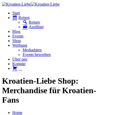
Start
Reisen
Reisen
Ausflüge
Blog
Events
Shop
Werbung
Mediadaten
Events bewerben
Über uns
Kontakt
W
Kroatien-Liebe Shop:
Merchandise für Kroatien-
Fans
Home