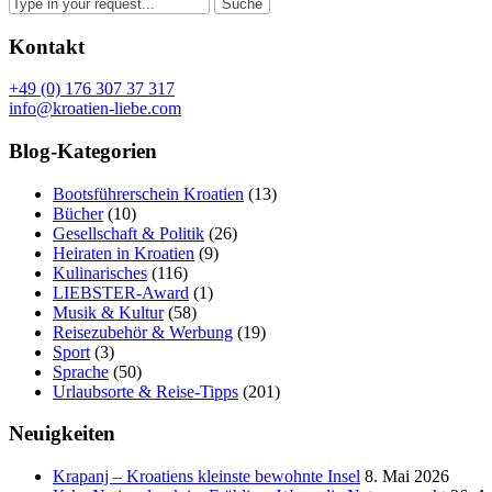
Kontakt
+49 (0) 176 307 37 317
info@kroatien-liebe.com
Blog-Kategorien
Bootsführerschein Kroatien
(13)
Bücher
(10)
Gesellschaft & Politik
(26)
Heiraten in Kroatien
(9)
Kulinarisches
(116)
LIEBSTER-Award
(1)
Musik & Kultur
(58)
Reisezubehör & Werbung
(19)
Sport
(3)
Sprache
(50)
Urlaubsorte & Reise-Tipps
(201)
Neuigkeiten
Krapanj – Kroatiens kleinste bewohnte Insel
8. Mai 2026