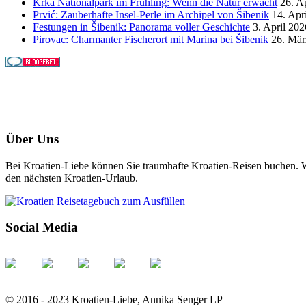
Krka Nationalpark im Frühling: Wenn die Natur erwacht
26. A
Prvić: Zauberhafte Insel-Perle im Archipel von Šibenik
14. Apr
Festungen in Šibenik: Panorama voller Geschichte
3. April 202
Pirovac: Charmanter Fischerort mit Marina bei Šibenik
26. Mär
Über Uns
Bei Kroatien-Liebe können Sie traumhafte Kroatien-Reisen buchen. Wi
den nächsten Kroatien-Urlaub.
Social Media
© 2016 - 2023 Kroatien-Liebe, Annika Senger LP