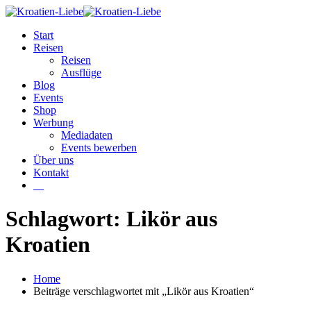
Start
Reisen
Reisen
Ausflüge
Blog
Events
Shop
Werbung
Mediadaten
Events bewerben
Über uns
Kontakt
W
Schlagwort: Likör aus
Kroatien
Home
Beiträge verschlagwortet mit „Likör aus Kroatien“