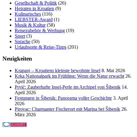
Gesellschaft & Politik
(26)
Heiraten in Kroatien
(9)
Kulinarisches
(116)
LIEBSTER-Award
(1)
Musik & Kultur
(58)
Reisezubehör & Werbung
(19)
Sport
(3)
Sprache
(50)
Urlaubsorte & Reise-Tipps
(201)
Neuigkeiten
Krapanj – Kroatiens kleinste bewohnte Insel
8. Mai 2026
Krka Nationalpark im Frühling: Wenn die Natur erwacht
26.
April 2026
Prvić: Zauberhafte Insel-Perle im Archipel von Šibenik
14.
April 2026
Festungen in Šibenik: Panorama voller Geschichte
3. April
2026
Pirovac: Charmanter Fischerort mit Marina bei Šibenik
26.
März 2026