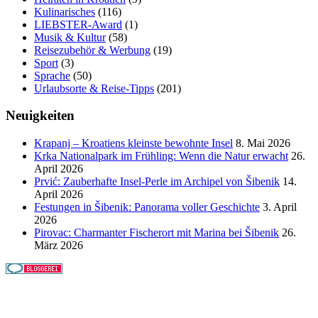
Kulinarisches
(116)
LIEBSTER-Award
(1)
Musik & Kultur
(58)
Reisezubehör & Werbung
(19)
Sport
(3)
Sprache
(50)
Urlaubsorte & Reise-Tipps
(201)
Neuigkeiten
Krapanj – Kroatiens kleinste bewohnte Insel
8. Mai 2026
Krka Nationalpark im Frühling: Wenn die Natur erwacht
26.
April 2026
Prvić: Zauberhafte Insel-Perle im Archipel von Šibenik
14.
April 2026
Festungen in Šibenik: Panorama voller Geschichte
3. April
2026
Pirovac: Charmanter Fischerort mit Marina bei Šibenik
26.
März 2026