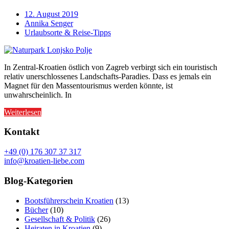
12. August 2019
Annika Senger
Urlaubsorte & Reise-Tipps
In Zentral-Kroatien östlich von Zagreb verbirgt sich ein touristisch
relativ unerschlossenes Landschafts-Paradies. Dass es jemals ein
Magnet für den Massentourismus werden könnte, ist
unwahrscheinlich. In
Weiterlesen
Kontakt
+49 (0) 176 307 37 317
info@kroatien-liebe.com
Blog-Kategorien
Bootsführerschein Kroatien
(13)
Bücher
(10)
Gesellschaft & Politik
(26)
Heiraten in Kroatien
(9)