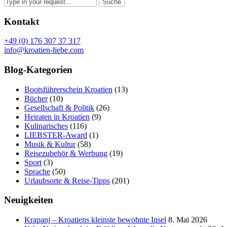
Kontakt
+49 (0) 176 307 37 317
info@kroatien-liebe.com
Blog-Kategorien
Bootsführerschein Kroatien
(13)
Bücher
(10)
Gesellschaft & Politik
(26)
Heiraten in Kroatien
(9)
Kulinarisches
(116)
LIEBSTER-Award
(1)
Musik & Kultur
(58)
Reisezubehör & Werbung
(19)
Sport
(3)
Sprache
(50)
Urlaubsorte & Reise-Tipps
(201)
Neuigkeiten
Krapanj – Kroatiens kleinste bewohnte Insel
8. Mai 2026