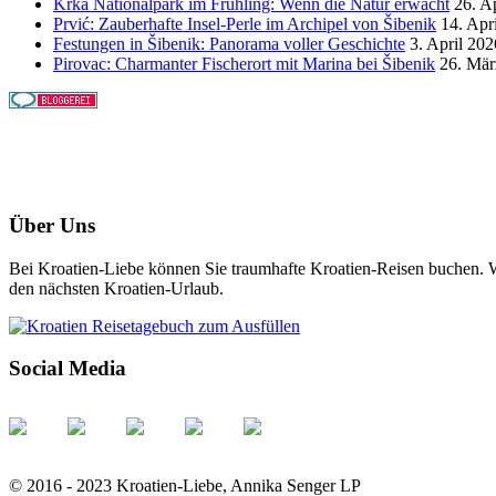
Krka Nationalpark im Frühling: Wenn die Natur erwacht
26. A
Prvić: Zauberhafte Insel-Perle im Archipel von Šibenik
14. Apr
Festungen in Šibenik: Panorama voller Geschichte
3. April 202
Pirovac: Charmanter Fischerort mit Marina bei Šibenik
26. Mär
Über Uns
Bei Kroatien-Liebe können Sie traumhafte Kroatien-Reisen buchen. Wi
den nächsten Kroatien-Urlaub.
Social Media
© 2016 - 2023 Kroatien-Liebe, Annika Senger LP