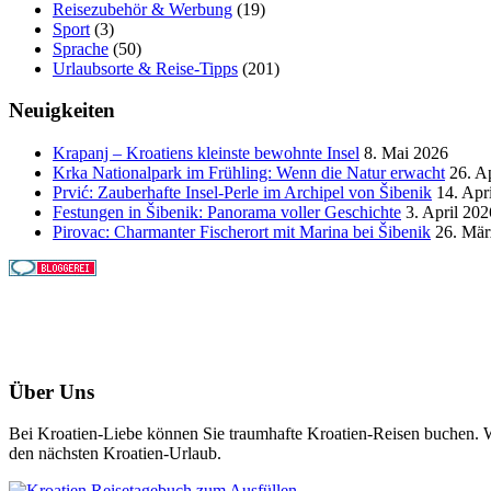
Reisezubehör & Werbung
(19)
Sport
(3)
Sprache
(50)
Urlaubsorte & Reise-Tipps
(201)
Neuigkeiten
Krapanj – Kroatiens kleinste bewohnte Insel
8. Mai 2026
Krka Nationalpark im Frühling: Wenn die Natur erwacht
26. A
Prvić: Zauberhafte Insel-Perle im Archipel von Šibenik
14. Apr
Festungen in Šibenik: Panorama voller Geschichte
3. April 202
Pirovac: Charmanter Fischerort mit Marina bei Šibenik
26. Mär
Über Uns
Bei Kroatien-Liebe können Sie traumhafte Kroatien-Reisen buchen. Wi
den nächsten Kroatien-Urlaub.