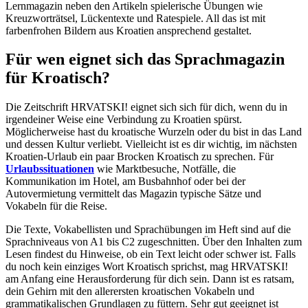
Lernmagazin neben den Artikeln spielerische Übungen wie
Kreuzworträtsel, Lückentexte und Ratespiele. All das ist mit
farbenfrohen Bildern aus Kroatien ansprechend gestaltet.
Für wen eignet sich das Sprachmagazin
für Kroatisch?
Die Zeitschrift HRVATSKI! eignet sich sich für dich, wenn du in
irgendeiner Weise eine Verbindung zu Kroatien spürst.
Möglicherweise hast du kroatische Wurzeln oder du bist in das Land
und dessen Kultur verliebt. Vielleicht ist es dir wichtig, im nächsten
Kroatien-Urlaub ein paar Brocken Kroatisch zu sprechen. Für
Urlaubssituationen
wie Marktbesuche, Notfälle, die
Kommunikation im Hotel, am Busbahnhof oder bei der
Autovermietung vermittelt das Magazin typische Sätze und
Vokabeln für die Reise.
Die Texte, Vokabellisten und Sprachübungen im Heft sind auf die
Sprachniveaus von A1 bis C2 zugeschnitten. Über den Inhalten zum
Lesen findest du Hinweise, ob ein Text leicht oder schwer ist. Falls
du noch kein einziges Wort Kroatisch sprichst, mag HRVATSKI!
am Anfang eine Herausforderung für dich sein. Dann ist es ratsam,
dein Gehirn mit den allerersten kroatischen Vokabeln und
grammatikalischen Grundlagen zu füttern. Sehr gut geeignet ist