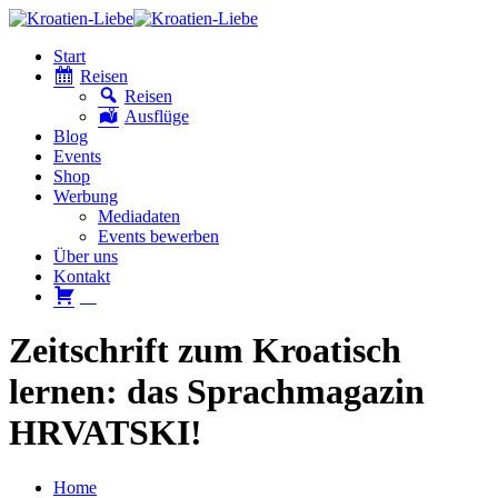
Start
Reisen
Reisen
Ausflüge
Blog
Events
Shop
Werbung
Mediadaten
Events bewerben
Über uns
Kontakt
W
Zeitschrift zum Kroatisch
lernen: das Sprachmagazin
HRVATSKI!
Home