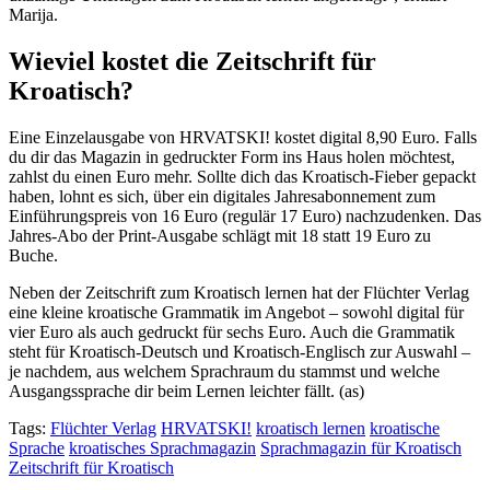
Marija.
Wieviel kostet die Zeitschrift für
Kroatisch?
Eine Einzelausgabe von HRVATSKI! kostet digital 8,90 Euro. Falls
du dir das Magazin in gedruckter Form ins Haus holen möchtest,
zahlst du einen Euro mehr. Sollte dich das Kroatisch-Fieber gepackt
haben, lohnt es sich, über ein digitales Jahresabonnement zum
Einführungspreis von 16 Euro (regulär 17 Euro) nachzudenken. Das
Jahres-Abo der Print-Ausgabe schlägt mit 18 statt 19 Euro zu
Buche.
Neben der Zeitschrift zum Kroatisch lernen hat der Flüchter Verlag
eine kleine kroatische Grammatik im Angebot – sowohl digital für
vier Euro als auch gedruckt für sechs Euro. Auch die Grammatik
steht für Kroatisch-Deutsch und Kroatisch-Englisch zur Auswahl –
je nachdem, aus welchem Sprachraum du stammst und welche
Ausgangssprache dir beim Lernen leichter fällt. (as)
Tags:
Flüchter Verlag
HRVATSKI!
kroatisch lernen
kroatische
Sprache
kroatisches Sprachmagazin
Sprachmagazin für Kroatisch
Zeitschrift für Kroatisch