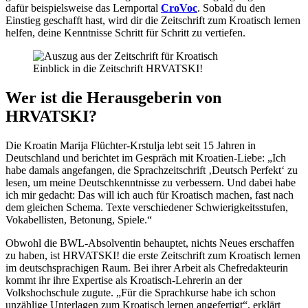
dafür beispielsweise das Lernportal
CroVoc
. Sobald du den
Einstieg geschafft hast, wird dir die Zeitschrift zum Kroatisch lernen
helfen, deine Kenntnisse Schritt für Schritt zu vertiefen.
Einblick in die Zeitschrift HRVATSKI!
Wer ist die Herausgeberin von
HRVATSKI?
Die Kroatin Marija Flüchter-Krstulja lebt seit 15 Jahren in
Deutschland und berichtet im Gespräch mit Kroatien-Liebe: „Ich
habe damals angefangen, die Sprachzeitschrift ‚Deutsch Perfekt‘ zu
lesen, um meine Deutschkenntnisse zu verbessern. Und dabei habe
ich mir gedacht: Das will ich auch für Kroatisch machen, fast nach
dem gleichen Schema. Texte verschiedener Schwierigkeitsstufen,
Vokabellisten, Betonung, Spiele.“
Obwohl die BWL-Absolventin behauptet, nichts Neues erschaffen
zu haben, ist HRVATSKI! die erste Zeitschrift zum Kroatisch lernen
im deutschsprachigen Raum. Bei ihrer Arbeit als Chefredakteurin
kommt ihr ihre Expertise als Kroatisch-Lehrerin an der
Volkshochschule zugute. „Für die Sprachkurse habe ich schon
unzählige Unterlagen zum Kroatisch lernen angefertigt“, erklärt