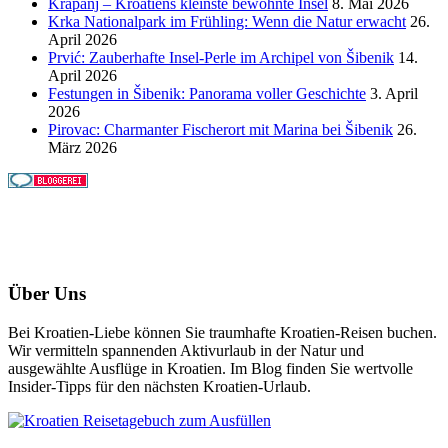
Krapanj – Kroatiens kleinste bewohnte Insel
8. Mai 2026
Krka Nationalpark im Frühling: Wenn die Natur erwacht
26.
April 2026
Prvić: Zauberhafte Insel-Perle im Archipel von Šibenik
14.
April 2026
Festungen in Šibenik: Panorama voller Geschichte
3. April
2026
Pirovac: Charmanter Fischerort mit Marina bei Šibenik
26.
März 2026
Über Uns
Bei Kroatien-Liebe können Sie traumhafte Kroatien-Reisen buchen.
Wir vermitteln spannenden Aktivurlaub in der Natur und
ausgewählte Ausflüge in Kroatien. Im Blog finden Sie wertvolle
Insider-Tipps für den nächsten Kroatien-Urlaub.