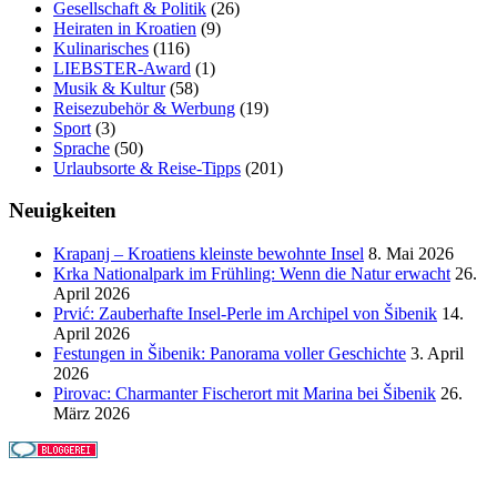
Gesellschaft & Politik
(26)
Heiraten in Kroatien
(9)
Kulinarisches
(116)
LIEBSTER-Award
(1)
Musik & Kultur
(58)
Reisezubehör & Werbung
(19)
Sport
(3)
Sprache
(50)
Urlaubsorte & Reise-Tipps
(201)
Neuigkeiten
Krapanj – Kroatiens kleinste bewohnte Insel
8. Mai 2026
Krka Nationalpark im Frühling: Wenn die Natur erwacht
26.
April 2026
Prvić: Zauberhafte Insel-Perle im Archipel von Šibenik
14.
April 2026
Festungen in Šibenik: Panorama voller Geschichte
3. April
2026
Pirovac: Charmanter Fischerort mit Marina bei Šibenik
26.
März 2026