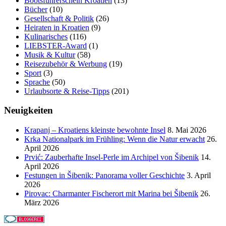
Bootsführerschein Kroatien
(13)
Bücher
(10)
Gesellschaft & Politik
(26)
Heiraten in Kroatien
(9)
Kulinarisches
(116)
LIEBSTER-Award
(1)
Musik & Kultur
(58)
Reisezubehör & Werbung
(19)
Sport
(3)
Sprache
(50)
Urlaubsorte & Reise-Tipps
(201)
Neuigkeiten
Krapanj – Kroatiens kleinste bewohnte Insel
8. Mai 2026
Krka Nationalpark im Frühling: Wenn die Natur erwacht
26.
April 2026
Prvić: Zauberhafte Insel-Perle im Archipel von Šibenik
14.
April 2026
Festungen in Šibenik: Panorama voller Geschichte
3. April
2026
Pirovac: Charmanter Fischerort mit Marina bei Šibenik
26.
März 2026