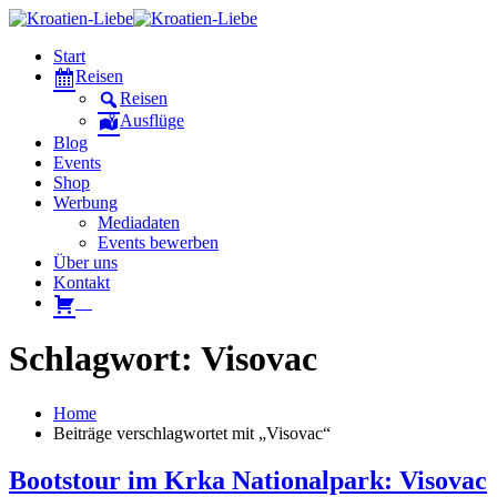
Start
Reisen
Reisen
Ausflüge
Blog
Events
Shop
Werbung
Mediadaten
Events bewerben
Über uns
Kontakt
W
Schlagwort: Visovac
Home
Beiträge verschlagwortet mit „Visovac“
Bootstour im Krka Nationalpark: Visovac