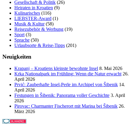
Gesellschaft & Politik
(26)
Heiraten in Kroatien
(9)
Kulinarisches
(116)
LIEBSTER-Award
(1)
Musik & Kultur
(58)
Reisezubehör & Werbung
(19)
Sport
(3)
Sprache
(50)
Urlaubsorte & Reise-Tipps
(201)
Neuigkeiten
Krapanj – Kroatiens kleinste bewohnte Insel
8. Mai 2026
Krka Nationalpark im Frühling: Wenn die Natur erwacht
26.
April 2026
Prvić: Zauberhafte Insel-Perle im Archipel von Šibenik
14.
April 2026
Festungen in Šibenik: Panorama voller Geschichte
3. April
2026
Pirovac: Charmanter Fischerort mit Marina bei Šibenik
26.
März 2026