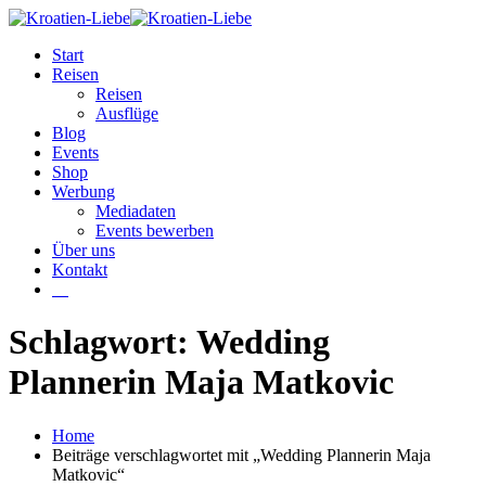
Start
Reisen
Reisen
Ausflüge
Blog
Events
Shop
Werbung
Mediadaten
Events bewerben
Über uns
Kontakt
W
Schlagwort: Wedding
Plannerin Maja Matkovic
Home
Beiträge verschlagwortet mit „Wedding Plannerin Maja
Matkovic“