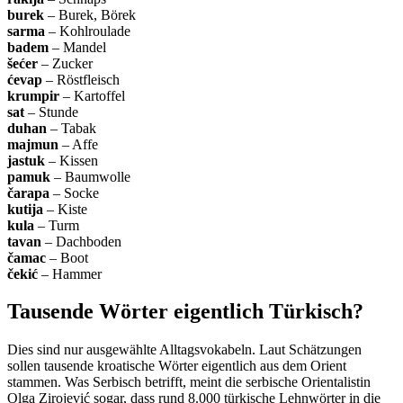
burek
– Burek, Börek
sarma
– Kohlroulade
badem
– Mandel
šećer
– Zucker
ćevap
– Röstfleisch
krumpir
– Kartoffel
sat
– Stunde
duhan
– Tabak
majmun
– Affe
jastuk
– Kissen
pamuk
– Baumwolle
čarapa
– Socke
kutija
– Kiste
kula
– Turm
tavan
– Dachboden
čamac
– Boot
čekić
– Hammer
Tausende Wörter eigentlich Türkisch?
Dies sind nur ausgewählte Alltagsvokabeln. Laut Schätzungen
sollen tausende kroatische Wörter eigentlich aus dem Orient
stammen. Was Serbisch betrifft, meint die serbische Orientalistin
Olga Zirojević sogar, dass rund 8.000 türkische Lehnwörter in die