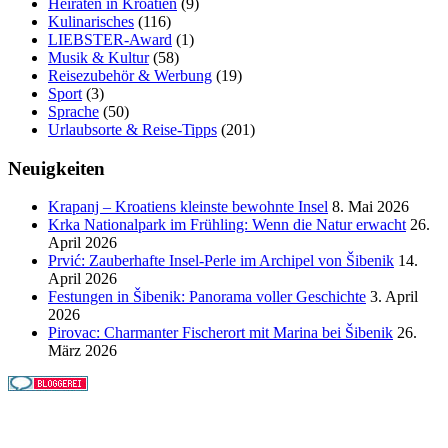
Heiraten in Kroatien
(9)
Kulinarisches
(116)
LIEBSTER-Award
(1)
Musik & Kultur
(58)
Reisezubehör & Werbung
(19)
Sport
(3)
Sprache
(50)
Urlaubsorte & Reise-Tipps
(201)
Neuigkeiten
Krapanj – Kroatiens kleinste bewohnte Insel
8. Mai 2026
Krka Nationalpark im Frühling: Wenn die Natur erwacht
26.
April 2026
Prvić: Zauberhafte Insel-Perle im Archipel von Šibenik
14.
April 2026
Festungen in Šibenik: Panorama voller Geschichte
3. April
2026
Pirovac: Charmanter Fischerort mit Marina bei Šibenik
26.
März 2026