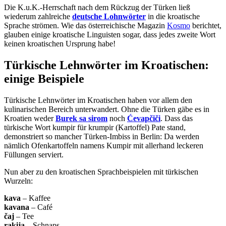
Die K.u.K.-Herrschaft nach dem Rückzug der Türken ließ
wiederum zahlreiche
deutsche Lohnwörter
in die kroatische
Sprache strömen. Wie das österreichische Magazin
Kosmo
berichtet,
glauben einige kroatische Linguisten sogar, dass jedes zweite Wort
keinen kroatischen Ursprung habe!
Türkische Lehnwörter im Kroatischen:
einige Beispiele
Türkische Lehnwörter im Kroatischen haben vor allem den
kulinarischen Bereich unterwandert. Ohne die Türken gäbe es in
Kroatien weder
Burek sa sirom
noch
Ćevapčiči
. Dass das
türkische Wort kumpir für krumpir (Kartoffel) Pate stand,
demonstriert so mancher Türken-Imbiss in Berlin: Da werden
nämlich Ofenkartoffeln namens Kumpir mit allerhand leckeren
Füllungen serviert.
Nun aber zu den kroatischen Sprachbeispielen mit türkischen
Wurzeln:
kava
– Kaffee
kavana
– Café
čaj
– Tee
rakija
– Schnaps