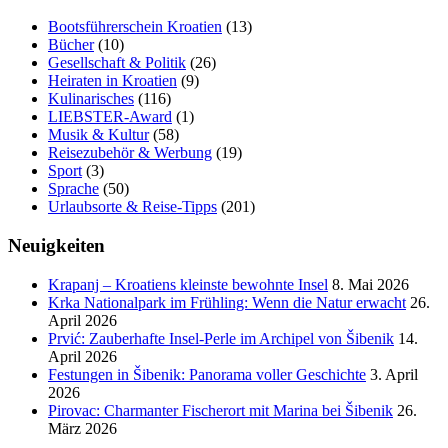
Bootsführerschein Kroatien
(13)
Bücher
(10)
Gesellschaft & Politik
(26)
Heiraten in Kroatien
(9)
Kulinarisches
(116)
LIEBSTER-Award
(1)
Musik & Kultur
(58)
Reisezubehör & Werbung
(19)
Sport
(3)
Sprache
(50)
Urlaubsorte & Reise-Tipps
(201)
Neuigkeiten
Krapanj – Kroatiens kleinste bewohnte Insel
8. Mai 2026
Krka Nationalpark im Frühling: Wenn die Natur erwacht
26.
April 2026
Prvić: Zauberhafte Insel-Perle im Archipel von Šibenik
14.
April 2026
Festungen in Šibenik: Panorama voller Geschichte
3. April
2026
Pirovac: Charmanter Fischerort mit Marina bei Šibenik
26.
März 2026