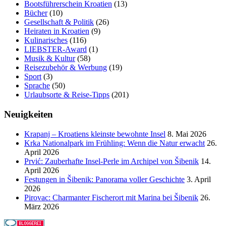
Bootsführerschein Kroatien
(13)
Bücher
(10)
Gesellschaft & Politik
(26)
Heiraten in Kroatien
(9)
Kulinarisches
(116)
LIEBSTER-Award
(1)
Musik & Kultur
(58)
Reisezubehör & Werbung
(19)
Sport
(3)
Sprache
(50)
Urlaubsorte & Reise-Tipps
(201)
Neuigkeiten
Krapanj – Kroatiens kleinste bewohnte Insel
8. Mai 2026
Krka Nationalpark im Frühling: Wenn die Natur erwacht
26.
April 2026
Prvić: Zauberhafte Insel-Perle im Archipel von Šibenik
14.
April 2026
Festungen in Šibenik: Panorama voller Geschichte
3. April
2026
Pirovac: Charmanter Fischerort mit Marina bei Šibenik
26.
März 2026