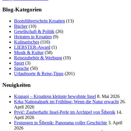
Blog-Kategorien
Bootsführerschein Kroatien
(13)
Bücher
(10)
Gesellschaft & Politik
(26)
Heiraten in Kroatien
(9)
Kulinarisches
(116)
LIEBSTER-Award
(1)
Musik & Kultur
(58)
Reisezubehör & Werbung
(19)
Sport
(3)
Sprache
(50)
Urlaubsorte & Reise-Tipps
(201)
Neuigkeiten
Krapanj – Kroatiens kleinste bewohnte Insel
8. Mai 2026
Krka Nationalpark im Frühling: Wenn die Natur erwacht
26.
April 2026
Prvić: Zauberhafte Insel-Perle im Archipel von Šibenik
14.
April 2026
Festungen in Šibenik: Panorama voller Geschichte
3. April
2026