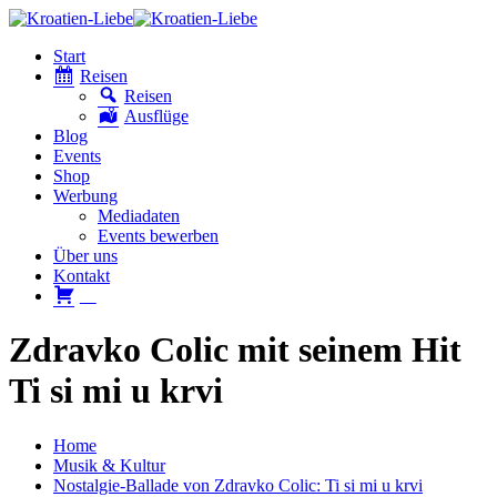
Start
Reisen
Reisen
Ausflüge
Blog
Events
Shop
Werbung
Mediadaten
Events bewerben
Über uns
Kontakt
W
Zdravko Colic mit seinem Hit
Ti si mi u krvi
Home
Musik & Kultur
Nostalgie-Ballade von Zdravko Colic: Ti si mi u krvi