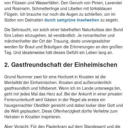
von Flüssen und Wasserfällen. Den Geruch von Pinien, Lavendel
und Rosmarin. Schmetterlinge und Libellen mit türkisblauen
Flügeln. Ich brauche nur noch die Augen zu schließen, um im
Süden von Dalmatien
durch sattgrüne Inselwelten
zu segeln.
Die Sehnsucht, vor solch einer fabelhaften Naturkulisse den Bund
fürs Leben einzugehen, ist verständlich. Je romantischer und
märchenhafter der Ort der Trauung, desto unvergesslicher
werden für Braut und Bräutigam die Erinnerungen an den großen
Tag. Und idealerweise hält dieses Gefühl ein Leben lang an.
2. Gastfreundschaft der Einheimischen
Grund Nummer zwei für eine Hochzeit in Kroatien ist die
Mentalität der Einheimischen. Kroaten sind außerordentlich
gastfreundlich und hilfsbereit. Wenn ich im Lande unterwegs bin,
geht mir jedes Mal das Herz auf. Bei der Ankunft in einer privaten
Ferienunterkunft wird Gästen in der Regel als erstes ein
hausgemachter Obstlikör gereicht und dabei locker über Gott und
die Welt geplaudert. Diese Offenherzigkeit dürfte Verliebte zum
Heiraten in Kroatien inspirieren.
Aber Vorsicht: Für den Papierkram auf dem Standesamt und die