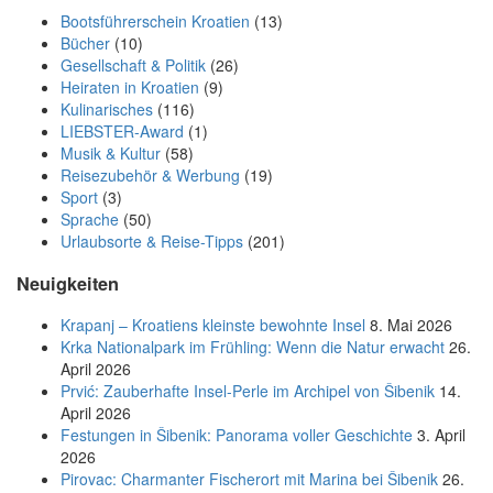
Bootsführerschein Kroatien
(13)
Bücher
(10)
Gesellschaft & Politik
(26)
Heiraten in Kroatien
(9)
Kulinarisches
(116)
LIEBSTER-Award
(1)
Musik & Kultur
(58)
Reisezubehör & Werbung
(19)
Sport
(3)
Sprache
(50)
Urlaubsorte & Reise-Tipps
(201)
Neuigkeiten
Krapanj – Kroatiens kleinste bewohnte Insel
8. Mai 2026
Krka Nationalpark im Frühling: Wenn die Natur erwacht
26.
April 2026
Prvić: Zauberhafte Insel-Perle im Archipel von Šibenik
14.
April 2026
Festungen in Šibenik: Panorama voller Geschichte
3. April
2026
Pirovac: Charmanter Fischerort mit Marina bei Šibenik
26.