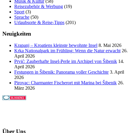
Musik & Kultur
(58)
Reisezubehör & Werbung
(19)
Sport
(3)
Sprache
(50)
Urlaubsorte & Reise-Tipps
(201)
Neuigkeiten
Krapanj – Kroatiens kleinste bewohnte Insel
8. Mai 2026
Krka Nationalpark im Frühling: Wenn die Natur erwacht
26.
April 2026
Prvić: Zauberhafte Insel-Perle im Archipel von Šibenik
14.
April 2026
Festungen in Šibenik: Panorama voller Geschichte
3. April
2026
Pirovac: Charmanter Fischerort mit Marina bei Šibenik
26.
März 2026
Über Uns