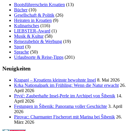
Bootsführerschein Kroatien
(13)
Bücher
(10)
Gesellschaft & Politik
(26)
Heiraten in Kroatien
(9)
Kulinarisches
(116)
LIEBSTER-Award
(1)
Musik & Kultur
(58)
Reisezubehör & Werbung
(19)
Sport
(3)
Sprache
(50)
Urlaubsorte & Reise-Tipps
(201)
Neuigkeiten
Krapanj – Kroatiens kleinste bewohnte Insel
8. Mai 2026
Krka Nationalpark im Frühling: Wenn die Natur erwacht
26.
April 2026
Prvić: Zauberhafte Insel-Perle im Archipel von Šibenik
14.
April 2026
Festungen in Šibenik: Panorama voller Geschichte
3. April
2026
Pirovac: Charmanter Fischerort mit Marina bei Šibenik
26.
März 2026