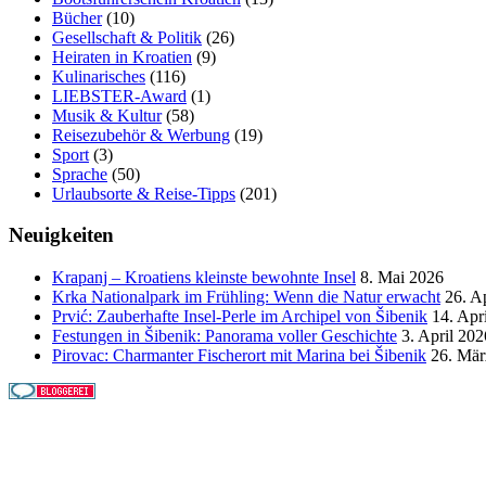
Bücher
(10)
Gesellschaft & Politik
(26)
Heiraten in Kroatien
(9)
Kulinarisches
(116)
LIEBSTER-Award
(1)
Musik & Kultur
(58)
Reisezubehör & Werbung
(19)
Sport
(3)
Sprache
(50)
Urlaubsorte & Reise-Tipps
(201)
Neuigkeiten
Krapanj – Kroatiens kleinste bewohnte Insel
8. Mai 2026
Krka Nationalpark im Frühling: Wenn die Natur erwacht
26. A
Prvić: Zauberhafte Insel-Perle im Archipel von Šibenik
14. Apr
Festungen in Šibenik: Panorama voller Geschichte
3. April 202
Pirovac: Charmanter Fischerort mit Marina bei Šibenik
26. Mär