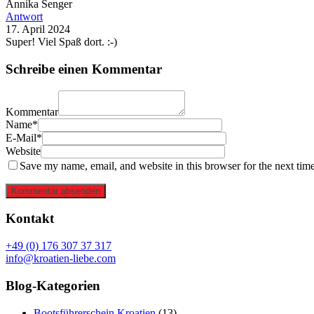
Annika Senger
Antwort
17. April 2024
Super! Viel Spaß dort. :-)
Schreibe einen Kommentar
Kommentar
Name*
E-Mail*
Website
Save my name, email, and website in this browser for the next tim
Kommentar absenden
Kontakt
+49 (0) 176 307 37 317
info@kroatien-liebe.com
Blog-Kategorien
Bootsführerschein Kroatien
(13)