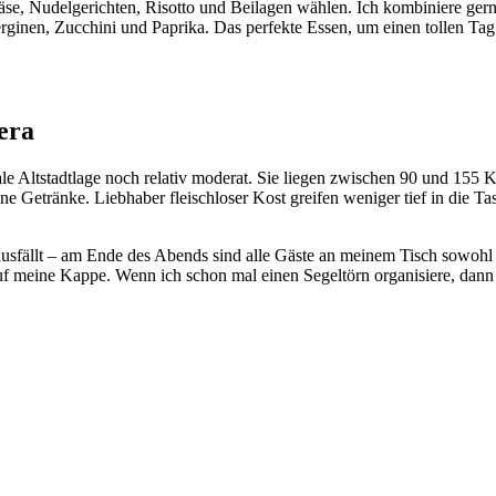
se, Nudelgerichten, Risotto und Beilagen wählen. Ich kombiniere gern
erginen, Zucchini und Paprika. Das perfekte Essen, um einen tollen Tag
era
rale Altstadtlage noch relativ moderat. Sie liegen zwischen 90 und 155 K
e Getränke. Liebhaber fleischloser Kost greifen weniger tief in die T
ausfällt – am Ende des Abends sind alle Gäste an meinem Tisch sowohl
f meine Kappe. Wenn ich schon mal einen Segeltörn organisiere, dann v