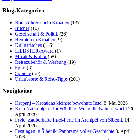
Blog-Kategorien
Bootsführerschein Kroatien
(13)
Bücher
(10)
Gesellschaft & Politik
(26)
Heiraten in Kroatien
(9)
Kulinarisches
(116)
LIEBSTER-Award
(1)
Musik & Kultur
(58)
Reisezubehör & Werbung
(19)
Sport
(3)
Sprache
(50)
Urlaubsorte & Reise-Tipps
(201)
Neuigkeiten
Krapanj – Kroatiens kleinste bewohnte Insel
8. Mai 2026
Krka Nationalpark im Frühling: Wenn die Natur erwacht
26.
April 2026
Prvić: Zauberhafte Insel-Perle im Archipel von Šibenik
14.
April 2026
Festungen in Šibenik: Panorama voller Geschichte
3. April
2026