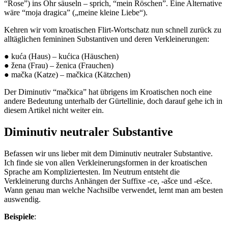
“Rose”) ins Ohr säuseln – sprich, “mein Röschen”. Eine Alternative
wäre “moja dragica” („meine kleine Liebe“).
Kehren wir vom kroatischen Flirt-Wortschatz nun schnell zurück zu
alltäglichen femininen Substantiven und deren Verkleinerungen:
● kuća (Haus) – kućica (Häuschen)
● žena (Frau) – ženica (Frauchen)
● mačka (Katze) – mačkica (Kätzchen)
Der Diminutiv “mačkica” hat übrigens im Kroatischen noch eine
andere Bedeutung unterhalb der Gürtellinie, doch darauf gehe ich in
diesem Artikel nicht weiter ein.
Diminutiv neutraler Substantive
Befassen wir uns lieber mit dem Diminutiv neutraler Substantive.
Ich finde sie von allen Verkleinerungsformen in der kroatischen
Sprache am Kompliziertesten. Im Neutrum entsteht die
Verkleinerung durchs Anhängen der Suffixe -ce, -ašce und -ešce.
Wann genau man welche Nachsilbe verwendet, lernt man am besten
auswendig.
Beispiele
: