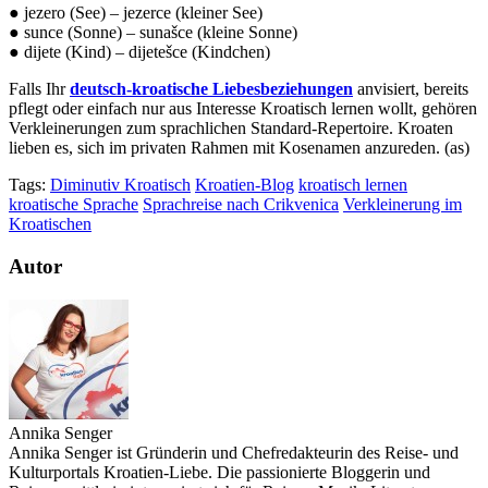
● jezero (See) – jezerce (kleiner See)
● sunce (Sonne) – sunašce (kleine Sonne)
● dijete (Kind) – dijetešce (Kindchen)
Falls Ihr
deutsch-kroatische Liebesbeziehungen
anvisiert, bereits
pflegt oder einfach nur aus Interesse Kroatisch lernen wollt, gehören
Verkleinerungen zum sprachlichen Standard-Repertoire. Kroaten
lieben es, sich im privaten Rahmen mit Kosenamen anzureden. (as)
Tags:
Diminutiv Kroatisch
Kroatien-Blog
kroatisch lernen
kroatische Sprache
Sprachreise nach Crikvenica
Verkleinerung im
Kroatischen
Autor
Annika Senger
Annika Senger ist Gründerin und Chefredakteurin des Reise- und
Kulturportals Kroatien-Liebe. Die passionierte Bloggerin und