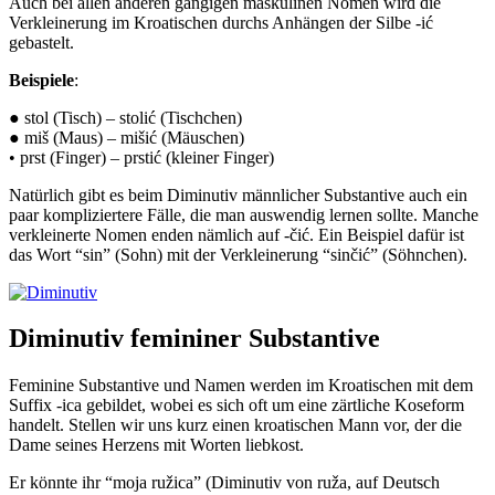
Auch bei allen anderen gängigen maskulinen Nomen wird die
Verkleinerung im Kroatischen durchs Anhängen der Silbe -ić
gebastelt.
Beispiele
:
● stol (Tisch) – stolić (Tischchen)
● miš (Maus) – mišić (Mäuschen)
• prst (Finger) – prstić (kleiner Finger)
Natürlich gibt es beim Diminutiv männlicher Substantive auch ein
paar kompliziertere Fälle, die man auswendig lernen sollte. Manche
verkleinerte Nomen enden nämlich auf -čić. Ein Beispiel dafür ist
das Wort “sin” (Sohn) mit der Verkleinerung “sinčić” (Söhnchen).
Diminutiv femininer Substantive
Feminine Substantive und Namen werden im Kroatischen mit dem
Suffix -ica gebildet, wobei es sich oft um eine zärtliche Koseform
handelt. Stellen wir uns kurz einen kroatischen Mann vor, der die
Dame seines Herzens mit Worten liebkost.
Er könnte ihr “moja ružica” (Diminutiv von ruža, auf Deutsch