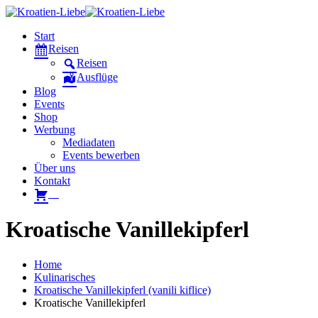
Start
Reisen
Reisen
Ausflüge
Blog
Events
Shop
Werbung
Mediadaten
Events bewerben
Über uns
Kontakt
W
Kroatische Vanillekipferl
Home
Kulinarisches
Kroatische Vanillekipferl (vanili kiflice)
Kroatische Vanillekipferl