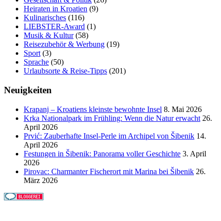
Heiraten in Kroatien
(9)
Kulinarisches
(116)
LIEBSTER-Award
(1)
Musik & Kultur
(58)
Reisezubehör & Werbung
(19)
Sport
(3)
Sprache
(50)
Urlaubsorte & Reise-Tipps
(201)
Neuigkeiten
Krapanj – Kroatiens kleinste bewohnte Insel
8. Mai 2026
Krka Nationalpark im Frühling: Wenn die Natur erwacht
26.
April 2026
Prvić: Zauberhafte Insel-Perle im Archipel von Šibenik
14.
April 2026
Festungen in Šibenik: Panorama voller Geschichte
3. April
2026
Pirovac: Charmanter Fischerort mit Marina bei Šibenik
26.
März 2026