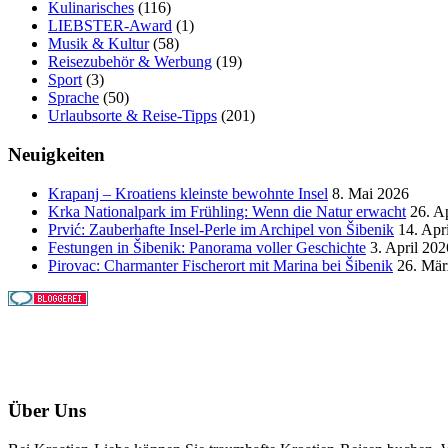
Kulinarisches
(116)
LIEBSTER-Award
(1)
Musik & Kultur
(58)
Reisezubehör & Werbung
(19)
Sport
(3)
Sprache
(50)
Urlaubsorte & Reise-Tipps
(201)
Neuigkeiten
Krapanj – Kroatiens kleinste bewohnte Insel
8. Mai 2026
Krka Nationalpark im Frühling: Wenn die Natur erwacht
26. A
Prvić: Zauberhafte Insel-Perle im Archipel von Šibenik
14. Apr
Festungen in Šibenik: Panorama voller Geschichte
3. April 202
Pirovac: Charmanter Fischerort mit Marina bei Šibenik
26. Mär
Über Uns