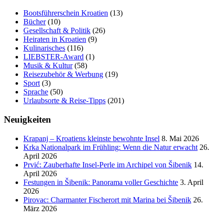
Bootsführerschein Kroatien
(13)
Bücher
(10)
Gesellschaft & Politik
(26)
Heiraten in Kroatien
(9)
Kulinarisches
(116)
LIEBSTER-Award
(1)
Musik & Kultur
(58)
Reisezubehör & Werbung
(19)
Sport
(3)
Sprache
(50)
Urlaubsorte & Reise-Tipps
(201)
Neuigkeiten
Krapanj – Kroatiens kleinste bewohnte Insel
8. Mai 2026
Krka Nationalpark im Frühling: Wenn die Natur erwacht
26.
April 2026
Prvić: Zauberhafte Insel-Perle im Archipel von Šibenik
14.
April 2026
Festungen in Šibenik: Panorama voller Geschichte
3. April
2026
Pirovac: Charmanter Fischerort mit Marina bei Šibenik
26.
März 2026