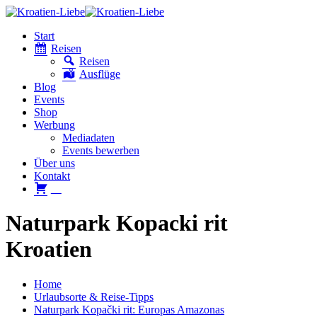
Start
Reisen
Reisen
Ausflüge
Blog
Events
Shop
Werbung
Mediadaten
Events bewerben
Über uns
Kontakt
W
Naturpark Kopacki rit
Kroatien
Home
Urlaubsorte & Reise-Tipps
Naturpark Kopački rit: Europas Amazonas