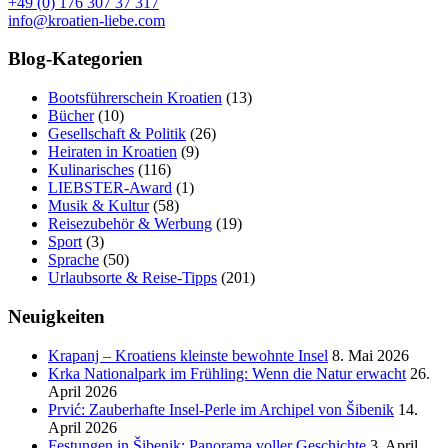
+49 (0) 176 307 37 317
info@kroatien-liebe.com
Blog-Kategorien
Bootsführerschein Kroatien
(13)
Bücher
(10)
Gesellschaft & Politik
(26)
Heiraten in Kroatien
(9)
Kulinarisches
(116)
LIEBSTER-Award
(1)
Musik & Kultur
(58)
Reisezubehör & Werbung
(19)
Sport
(3)
Sprache
(50)
Urlaubsorte & Reise-Tipps
(201)
Neuigkeiten
Krapanj – Kroatiens kleinste bewohnte Insel
8. Mai 2026
Krka Nationalpark im Frühling: Wenn die Natur erwacht
26.
April 2026
Prvić: Zauberhafte Insel-Perle im Archipel von Šibenik
14.
April 2026
Festungen in Šibenik: Panorama voller Geschichte
3. April