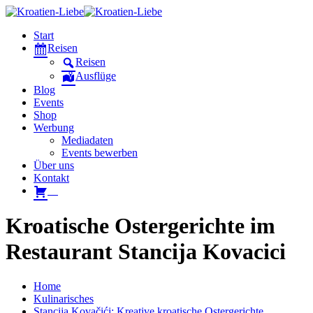
Start
Reisen
Reisen
Ausflüge
Blog
Events
Shop
Werbung
Mediadaten
Events bewerben
Über uns
Kontakt
W
Kroatische Ostergerichte im
Restaurant Stancija Kovacici
Home
Kulinarisches
Stancija Kovačići: Kreative kroatische Ostergerichte