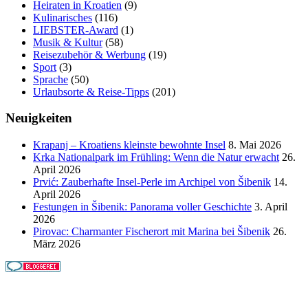
Heiraten in Kroatien
(9)
Kulinarisches
(116)
LIEBSTER-Award
(1)
Musik & Kultur
(58)
Reisezubehör & Werbung
(19)
Sport
(3)
Sprache
(50)
Urlaubsorte & Reise-Tipps
(201)
Neuigkeiten
Krapanj – Kroatiens kleinste bewohnte Insel
8. Mai 2026
Krka Nationalpark im Frühling: Wenn die Natur erwacht
26.
April 2026
Prvić: Zauberhafte Insel-Perle im Archipel von Šibenik
14.
April 2026
Festungen in Šibenik: Panorama voller Geschichte
3. April
2026
Pirovac: Charmanter Fischerort mit Marina bei Šibenik
26.
März 2026