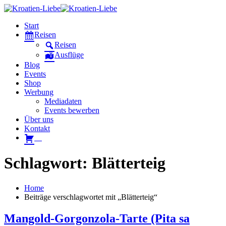
Start
Reisen
Reisen
Ausflüge
Blog
Events
Shop
Werbung
Mediadaten
Events bewerben
Über uns
Kontakt
W
Schlagwort: Blätterteig
Home
Beiträge verschlagwortet mit „Blätterteig“
Mangold-Gorgonzola-Tarte (Pita sa