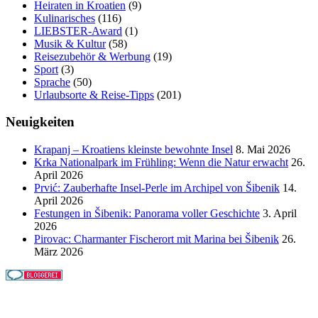
Heiraten in Kroatien
(9)
Kulinarisches
(116)
LIEBSTER-Award
(1)
Musik & Kultur
(58)
Reisezubehör & Werbung
(19)
Sport
(3)
Sprache
(50)
Urlaubsorte & Reise-Tipps
(201)
Neuigkeiten
Krapanj – Kroatiens kleinste bewohnte Insel
8. Mai 2026
Krka Nationalpark im Frühling: Wenn die Natur erwacht
26.
April 2026
Prvić: Zauberhafte Insel-Perle im Archipel von Šibenik
14.
April 2026
Festungen in Šibenik: Panorama voller Geschichte
3. April
2026
Pirovac: Charmanter Fischerort mit Marina bei Šibenik
26.
März 2026