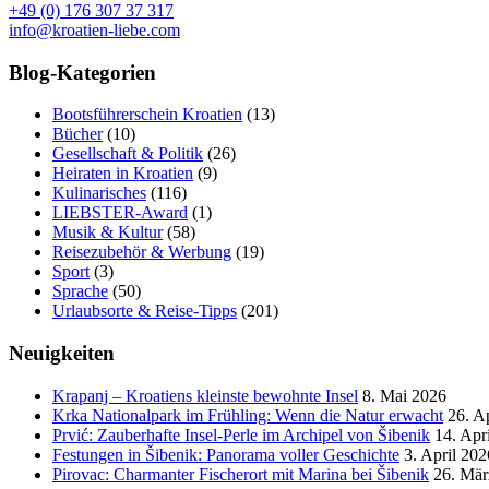
+49 (0) 176 307 37 317
info@kroatien-liebe.com
Blog-Kategorien
Bootsführerschein Kroatien
(13)
Bücher
(10)
Gesellschaft & Politik
(26)
Heiraten in Kroatien
(9)
Kulinarisches
(116)
LIEBSTER-Award
(1)
Musik & Kultur
(58)
Reisezubehör & Werbung
(19)
Sport
(3)
Sprache
(50)
Urlaubsorte & Reise-Tipps
(201)
Neuigkeiten
Krapanj – Kroatiens kleinste bewohnte Insel
8. Mai 2026
Krka Nationalpark im Frühling: Wenn die Natur erwacht
26. A
Prvić: Zauberhafte Insel-Perle im Archipel von Šibenik
14. Apr
Festungen in Šibenik: Panorama voller Geschichte
3. April 202
Pirovac: Charmanter Fischerort mit Marina bei Šibenik
26. Mär