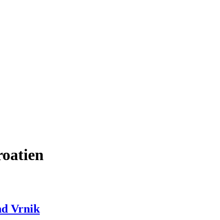
roatien
nd Vrnik