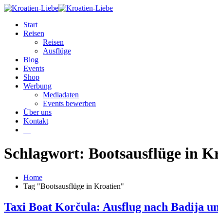
Start
Reisen
Reisen
Ausflüge
Blog
Events
Shop
Werbung
Mediadaten
Events bewerben
Über uns
Kontakt
W
Schlagwort: Bootsausflüge in K
Home
Tag "Bootsausflüge in Kroatien"
Taxi Boat Korčula: Ausflug nach Badija u