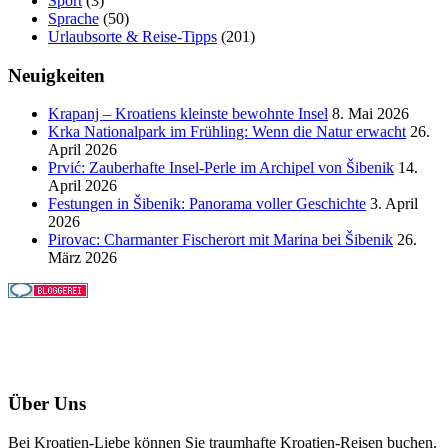
Sport
(3)
Sprache
(50)
Urlaubsorte & Reise-Tipps
(201)
Neuigkeiten
Krapanj – Kroatiens kleinste bewohnte Insel
8. Mai 2026
Krka Nationalpark im Frühling: Wenn die Natur erwacht
26.
April 2026
Prvić: Zauberhafte Insel-Perle im Archipel von Šibenik
14.
April 2026
Festungen in Šibenik: Panorama voller Geschichte
3. April
2026
Pirovac: Charmanter Fischerort mit Marina bei Šibenik
26.
März 2026
Über Uns
Bei Kroatien-Liebe können Sie traumhafte Kroatien-Reisen buchen.