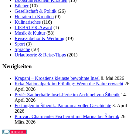
Bootsführerschein Kroatien
(13)
Bücher
(10)
Gesellschaft & Politik
(26)
Heiraten in Kroatien
(9)
Kulinarisches
(116)
LIEBSTER-Award
(1)
Musik & Kultur
(58)
Reisezubehör & Werbung
(19)
Sport
(3)
Sprache
(50)
Urlaubsorte & Reise-Tipps
(201)
Neuigkeiten
Krapanj – Kroatiens kleinste bewohnte Insel
8. Mai 2026
Krka Nationalpark im Frühling: Wenn die Natur erwacht
26.
April 2026
Prvić: Zauberhafte Insel-Perle im Archipel von Šibenik
14.
April 2026
Festungen in Šibenik: Panorama voller Geschichte
3. April
2026
Pirovac: Charmanter Fischerort mit Marina bei Šibenik
26.
März 2026