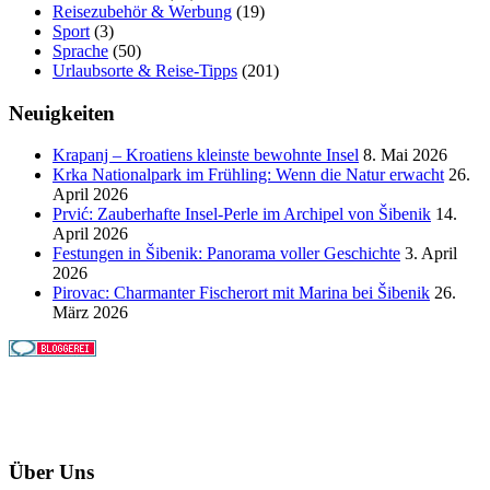
Reisezubehör & Werbung
(19)
Sport
(3)
Sprache
(50)
Urlaubsorte & Reise-Tipps
(201)
Neuigkeiten
Krapanj – Kroatiens kleinste bewohnte Insel
8. Mai 2026
Krka Nationalpark im Frühling: Wenn die Natur erwacht
26.
April 2026
Prvić: Zauberhafte Insel-Perle im Archipel von Šibenik
14.
April 2026
Festungen in Šibenik: Panorama voller Geschichte
3. April
2026
Pirovac: Charmanter Fischerort mit Marina bei Šibenik
26.
März 2026
Über Uns