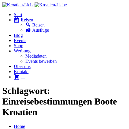
Start
Reisen
Reisen
Ausflüge
Blog
Events
Shop
Werbung
Mediadaten
Events bewerben
Über uns
Kontakt
W
Schlagwort:
Einreisebestimmungen Boote
Kroatien
Home