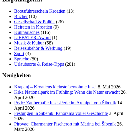
Bootsführerschein Kroatien
(13)
Bücher
(10)
Gesellschaft & Politik
(26)
Heiraten in Kroatien
(9)
Kulinarisches
(116)
LIEBSTER-Award
(1)
Musik & Kultur
(58)
Reisezubehör & Werbung
(19)
Sport
(3)
Sprache
(50)
Urlaubsorte & Reise-Tipps
(201)
Neuigkeiten
Krapanj – Kroatiens kleinste bewohnte Insel
8. Mai 2026
Krka Nationalpark im Frühling: Wenn die Natur erwacht
26.
April 2026
Prvić: Zauberhafte Insel-Perle im Archipel von Šibenik
14.
April 2026
Festungen in Šibenik: Panorama voller Geschichte
3. April
2026
Pirovac: Charmanter Fischerort mit Marina bei Šibenik
26.
März 2026