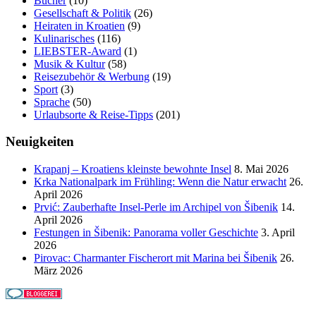
Bücher
(10)
Gesellschaft & Politik
(26)
Heiraten in Kroatien
(9)
Kulinarisches
(116)
LIEBSTER-Award
(1)
Musik & Kultur
(58)
Reisezubehör & Werbung
(19)
Sport
(3)
Sprache
(50)
Urlaubsorte & Reise-Tipps
(201)
Neuigkeiten
Krapanj – Kroatiens kleinste bewohnte Insel
8. Mai 2026
Krka Nationalpark im Frühling: Wenn die Natur erwacht
26.
April 2026
Prvić: Zauberhafte Insel-Perle im Archipel von Šibenik
14.
April 2026
Festungen in Šibenik: Panorama voller Geschichte
3. April
2026
Pirovac: Charmanter Fischerort mit Marina bei Šibenik
26.
März 2026