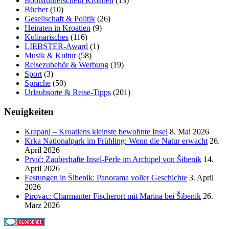
Bootsführerschein Kroatien
(13)
Bücher
(10)
Gesellschaft & Politik
(26)
Heiraten in Kroatien
(9)
Kulinarisches
(116)
LIEBSTER-Award
(1)
Musik & Kultur
(58)
Reisezubehör & Werbung
(19)
Sport
(3)
Sprache
(50)
Urlaubsorte & Reise-Tipps
(201)
Neuigkeiten
Krapanj – Kroatiens kleinste bewohnte Insel
8. Mai 2026
Krka Nationalpark im Frühling: Wenn die Natur erwacht
26.
April 2026
Prvić: Zauberhafte Insel-Perle im Archipel von Šibenik
14.
April 2026
Festungen in Šibenik: Panorama voller Geschichte
3. April
2026
Pirovac: Charmanter Fischerort mit Marina bei Šibenik
26.
März 2026