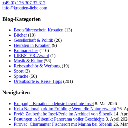
+49 (0) 176 307 37 317
info@kroatien-liebe.com
Blog-Kategorien
Bootsführerschein Kroatien
(13)
Bücher
(10)
Gesellschaft & Politik
(26)
Heiraten in Kroatien
(9)
Kulinarisches
(116)
LIEBSTER-Award
(1)
Musik & Kultur
(58)
Reisezubehör & Werbung
(19)
Sport
(3)
Sprache
(50)
Urlaubsorte & Reise-Tipps
(201)
Neuigkeiten
Krapanj – Kroatiens kleinste bewohnte Insel
8. Mai 2026
Krka Nationalpark im Frühling: Wenn die Natur erwacht
26. A
Prvić: Zauberhafte Insel-Perle im Archipel von Šibenik
14. Apr
Festungen in Šibenik: Panorama voller Geschichte
3. April 202
Pirovac: Charmanter Fischerort mit Marina bei Šibenik
26. Mär