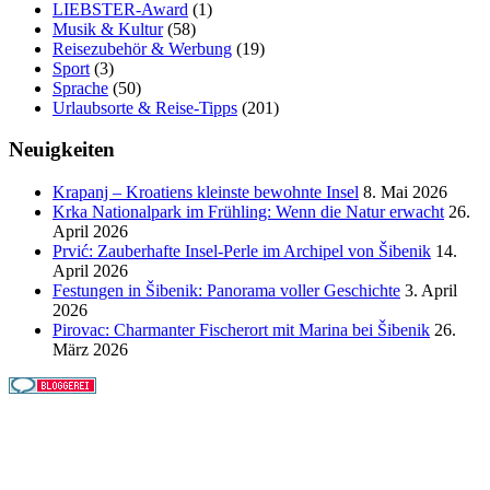
LIEBSTER-Award
(1)
Musik & Kultur
(58)
Reisezubehör & Werbung
(19)
Sport
(3)
Sprache
(50)
Urlaubsorte & Reise-Tipps
(201)
Neuigkeiten
Krapanj – Kroatiens kleinste bewohnte Insel
8. Mai 2026
Krka Nationalpark im Frühling: Wenn die Natur erwacht
26.
April 2026
Prvić: Zauberhafte Insel-Perle im Archipel von Šibenik
14.
April 2026
Festungen in Šibenik: Panorama voller Geschichte
3. April
2026
Pirovac: Charmanter Fischerort mit Marina bei Šibenik
26.
März 2026