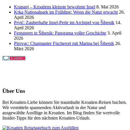
Krapanj – Kroatiens kleinste bewohnte Insel
8. Mai 2026
Krka Nationalpark im Frühling: Wenn die Natur erwacht
26.
April 2026
Prvić: Zauberhafte Insel-Perle im Archipel von Šibenik
14.
April 2026
Festungen in Šibenik: Panorama voller Geschichte
3. April
2026
Pirovac: Charmanter Fischerort mit Marina bei Šibenik
26.
März 2026
Über Uns
Bei Kroatien-Liebe können Sie traumhafte Kroatien-Reisen buchen.
Wir vermitteln spannenden Aktivurlaub in der Natur und
ausgewählte Ausflüge in Kroatien. Im Blog finden Sie wertvolle
Insider-Tipps für den nächsten Kroatien-Urlaub.