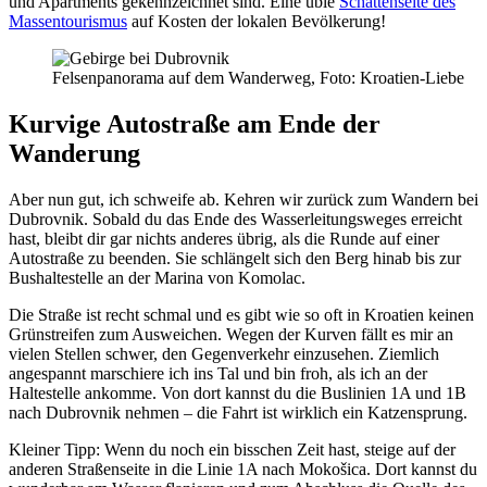
und Apartments gekennzeichnet sind. Eine üble
Schattenseite des
Massentourismus
auf Kosten der lokalen Bevölkerung!
Felsenpanorama auf dem Wanderweg, Foto: Kroatien-Liebe
Kurvige Autostraße am Ende der
Wanderung
Aber nun gut, ich schweife ab. Kehren wir zurück zum Wandern bei
Dubrovnik. Sobald du das Ende des Wasserleitungsweges erreicht
hast, bleibt dir gar nichts anderes übrig, als die Runde auf einer
Autostraße zu beenden. Sie schlängelt sich den Berg hinab bis zur
Bushaltestelle an der Marina von Komolac.
Die Straße ist recht schmal und es gibt wie so oft in Kroatien keinen
Grünstreifen zum Ausweichen. Wegen der Kurven fällt es mir an
vielen Stellen schwer, den Gegenverkehr einzusehen. Ziemlich
angespannt marschiere ich ins Tal und bin froh, als ich an der
Haltestelle ankomme. Von dort kannst du die Buslinien 1A und 1B
nach Dubrovnik nehmen – die Fahrt ist wirklich ein Katzensprung.
Kleiner Tipp: Wenn du noch ein bisschen Zeit hast, steige auf der
anderen Straßenseite in die Linie 1A nach Mokošica. Dort kannst du