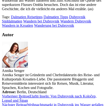
wunderbar am Wasser flanieren und zum Abschluss die Quelle des
superkurzen Flusses Ombla besuchen. Doch das ist eine andere
Geschichte, die ich dir vielleicht ein anderes Mal erzähle. (as)
Tags:
Dalmatien Reisetipps
Dalmatien Tipps
Dubrovnik
Süddalmatien
Wandern bei Dubrovnik
Wandern Dubrovnik
Wandern in Kroatien
Wanderung bei Dubrovnik
Autor
Annika Senger
Annika Senger ist Gründerin und Chefredakteurin des Reise- und
Kulturportals Kroatien-Liebe. Die passionierte Bloggerin und
Reisevermittlerin interessiert sich für Reisen, Musik, Literatur,
Sprachen, Kochen und Fotografie.
Adresse:
Berlin
,
Deutschland
Vorheriger Beitrag
Elafiti Inseln: Von Dubrovnik nach Koločep,
Lopud und Šipan
Nächster Beitrag
Weihnachtsmarkt in Dubrovnik ins Wasser gefallen