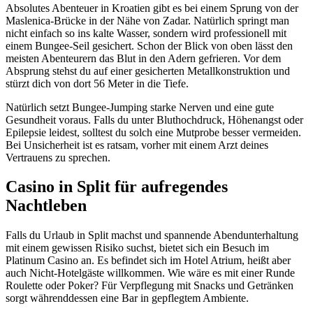
Absolutes Abenteuer in Kroatien gibt es bei einem Sprung von der
Maslenica-Brücke in der Nähe von Zadar. Natürlich springt man
nicht einfach so ins kalte Wasser, sondern wird professionell mit
einem Bungee-Seil gesichert. Schon der Blick von oben lässt den
meisten Abenteurern das Blut in den Adern gefrieren. Vor dem
Absprung stehst du auf einer gesicherten Metallkonstruktion und
stürzt dich von dort 56 Meter in die Tiefe.
Natürlich setzt Bungee-Jumping starke Nerven und eine gute
Gesundheit voraus. Falls du unter Bluthochdruck, Höhenangst oder
Epilepsie leidest, solltest du solch eine Mutprobe besser vermeiden.
Bei Unsicherheit ist es ratsam, vorher mit einem Arzt deines
Vertrauens zu sprechen.
Casino in Split für aufregendes
Nachtleben
Falls du Urlaub in Split machst und spannende Abendunterhaltung
mit einem gewissen Risiko suchst, bietet sich ein Besuch im
Platinum Casino an. Es befindet sich im Hotel Atrium, heißt aber
auch Nicht-Hotelgäste willkommen. Wie wäre es mit einer Runde
Roulette oder Poker? Für Verpflegung mit Snacks und Getränken
sorgt währenddessen eine Bar in gepflegtem Ambiente.