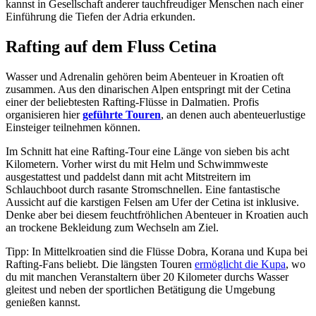
kannst in Gesellschaft anderer tauchfreudiger Menschen nach einer
Einführung die Tiefen der Adria erkunden.
Rafting auf dem Fluss Cetina
Wasser und Adrenalin gehören beim Abenteuer in Kroatien oft
zusammen. Aus den dinarischen Alpen entspringt mit der Cetina
einer der beliebtesten Rafting-Flüsse in Dalmatien. Profis
organisieren hier
geführte Touren
, an denen auch abenteuerlustige
Einsteiger teilnehmen können.
Im Schnitt hat eine Rafting-Tour eine Länge von sieben bis acht
Kilometern. Vorher wirst du mit Helm und Schwimmweste
ausgestattest und paddelst dann mit acht Mitstreitern im
Schlauchboot durch rasante Stromschnellen. Eine fantastische
Aussicht auf die karstigen Felsen am Ufer der Cetina ist inklusive.
Denke aber bei diesem feuchtfröhlichen Abenteuer in Kroatien auch
an trockene Bekleidung zum Wechseln am Ziel.
Tipp: In Mittelkroatien sind die Flüsse Dobra, Korana und Kupa bei
Rafting-Fans beliebt. Die längsten Touren
ermöglicht die Kupa
, wo
du mit manchen Veranstaltern über 20 Kilometer durchs Wasser
gleitest und neben der sportlichen Betätigung die Umgebung
genießen kannst.