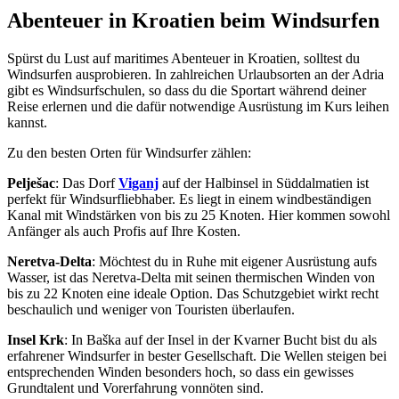
Abenteuer in Kroatien beim Windsurfen
Spürst du Lust auf maritimes Abenteuer in Kroatien, solltest du
Windsurfen ausprobieren. In zahlreichen Urlaubsorten an der Adria
gibt es Windsurfschulen, so dass du die Sportart während deiner
Reise erlernen und die dafür notwendige Ausrüstung im Kurs leihen
kannst.
Zu den besten Orten für Windsurfer zählen:
Pelješac
: Das Dorf
Viganj
auf der Halbinsel in Süddalmatien ist
perfekt für Windsurfliebhaber. Es liegt in einem windbeständigen
Kanal mit Windstärken von bis zu 25 Knoten. Hier kommen sowohl
Anfänger als auch Profis auf Ihre Kosten.
Neretva-Delta
: Möchtest du in Ruhe mit eigener Ausrüstung aufs
Wasser, ist das Neretva-Delta mit seinen thermischen Winden von
bis zu 22 Knoten eine ideale Option. Das Schutzgebiet wirkt recht
beschaulich und weniger von Touristen überlaufen.
Insel Krk
: In Baška auf der Insel in der Kvarner Bucht bist du als
erfahrener Windsurfer in bester Gesellschaft. Die Wellen steigen bei
entsprechenden Winden besonders hoch, so dass ein gewisses
Grundtalent und Vorerfahrung vonnöten sind.