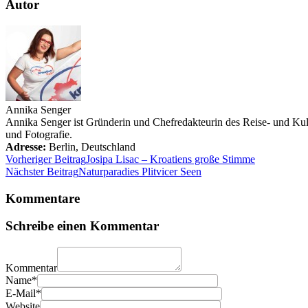
Autor
Annika Senger
Annika Senger ist Gründerin und Chefredakteurin des Reise- und Kultu
und Fotografie.
Adresse:
Berlin
,
Deutschland
Vorheriger Beitrag
Josipa Lisac – Kroatiens große Stimme
Nächster Beitrag
Naturparadies Plitvicer Seen
Kommentare
Schreibe einen Kommentar
Kommentar
Name*
E-Mail*
Website