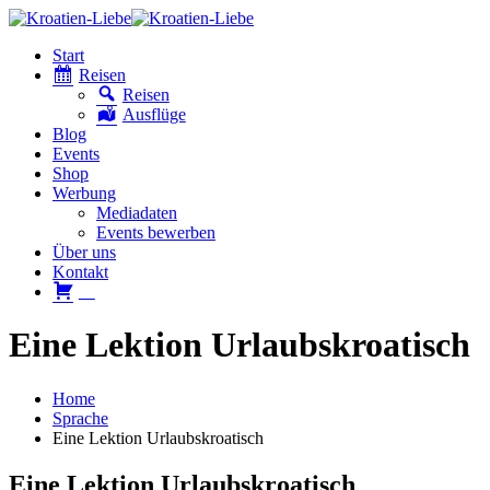
Start
Reisen
Reisen
Ausflüge
Blog
Events
Shop
Werbung
Mediadaten
Events bewerben
Über uns
Kontakt
W
Eine Lektion Urlaubskroatisch
Home
Sprache
Eine Lektion Urlaubskroatisch
Eine Lektion Urlaubskroatisch