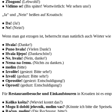
●
Zbogom!
(Lebwohl!)
●
Vidimo se!
(Bis später! Wortwörtlich: Wir sehen uns!)
„Ja“ und „Nein“ heißen auf Kroatisch:
●
Da!
(Ja!)
●
Ne!
(Nein!)
Wenn man gut erzogen ist, beherrscht man natürlich auch Wörter wie
●
Hvala!
(Danke!)
●
Puno hvala!
(Vielen Dank!)
●
Hvala lijepo!
(Dankeschön!)
●
Ne, hvala!
(Nein, danke!)
●
Nema na čemu.
(Nichts zu danken.)
●
molim
(bitte)
●
Izvolite!
(gesiezt: Bitte sehr!)
●
Izvoli!
(geduzt: Bitte sehr!)
●
Oprostite!
(gesiezt: Entschuldigung!)
●
Oprosti!
(geduzt: Entschuldigung!)
Für
Restaurantbesuche und Einkaufstouren
in Kroatien ist es em
●
Koliko košta?
(Wieviel kostet das?)
●
Mogu li dobiti jelovnik, molim vas?
(Könnte ich bitte die Speisek
●
Račun, molim!
(Die Rechnung, bitte!)