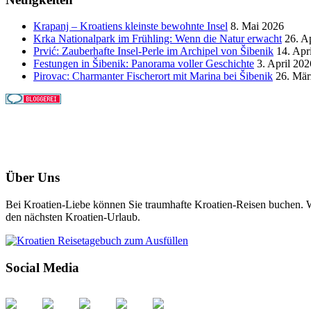
Krapanj – Kroatiens kleinste bewohnte Insel
8. Mai 2026
Krka Nationalpark im Frühling: Wenn die Natur erwacht
26. A
Prvić: Zauberhafte Insel-Perle im Archipel von Šibenik
14. Apr
Festungen in Šibenik: Panorama voller Geschichte
3. April 202
Pirovac: Charmanter Fischerort mit Marina bei Šibenik
26. Mär
Über Uns
Bei Kroatien-Liebe können Sie traumhafte Kroatien-Reisen buchen. Wi
den nächsten Kroatien-Urlaub.
Social Media