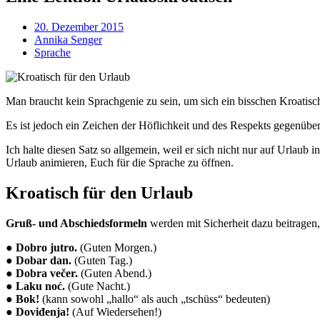
20. Dezember 2015
Annika Senger
Sprache
Man braucht kein Sprachgenie zu sein, um sich ein bisschen Kroatisc
Es ist jedoch ein Zeichen der Höflichkeit und des Respekts gegenüber
Ich halte diesen Satz so allgemein, weil er sich nicht nur auf Urlaub 
Urlaub animieren, Euch für die Sprache zu öffnen.
Kroatisch für den Urlaub
Gruß- und Abschiedsformeln
werden mit Sicherheit dazu beitragen,
●
Dobro jutro.
(Guten Morgen.)
●
Dobar dan.
(Guten Tag.)
●
Dobra večer.
(Guten Abend.)
●
Laku noć.
(Gute Nacht.)
●
Bok!
(kann sowohl „hallo“ als auch „tschüss“ bedeuten)
●
Doviđenja!
(Auf Wiedersehen!)