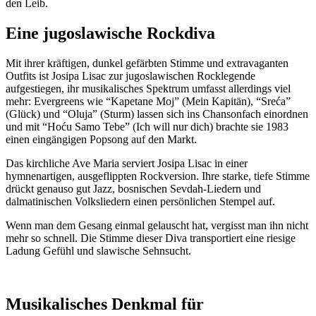
den Leib.
Eine jugoslawische Rockdiva
Mit ihrer kräftigen, dunkel gefärbten Stimme und extravaganten
Outfits ist Josipa Lisac zur jugoslawischen Rocklegende
aufgestiegen, ihr musikalisches Spektrum umfasst allerdings viel
mehr: Evergreens wie “Kapetane Moj” (Mein Kapitän), “Sreća”
(Glück) und “Oluja” (Sturm) lassen sich ins Chansonfach einordnen
und mit “Hoću Samo Tebe” (Ich will nur dich) brachte sie 1983
einen eingängigen Popsong auf den Markt.
Das kirchliche Ave Maria serviert Josipa Lisac in einer
hymnenartigen, ausgeflippten Rockversion. Ihre starke, tiefe Stimme
drückt genauso gut Jazz, bosnischen Sevdah-Liedern und
dalmatinischen Volksliedern einen persönlichen Stempel auf.
Wenn man dem Gesang einmal gelauscht hat, vergisst man ihn nicht
mehr so schnell. Die Stimme dieser Diva transportiert eine riesige
Ladung Gefühl und slawische Sehnsucht.
Musikalisches Denkmal für