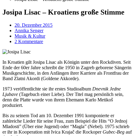
Josipa Lisac – Kroatiens große Stimme
20. Dezember 2015
Annika Senger
Musik & Kultur
2 Kommentare
In Kroatien gilt Josipa Lisac als Königin unter den Rockdiven. Seit
Ende der 60er Jahre schreibt die 1950 in Zagreb geborene Sängerin
Musikgeschichte, in den Anfängen ihrer Karriere als Frontfrau der
Band Zlatni Akordi (Goldene Akkorde).
1973 veröffentlichte sie ihr erstes Studioalbum
Dnevnik Jedne
Ljubave
(Tagebuch einer Liebe). Der Titel mag persönlich sein,
denn die Platte wurde von ihrem Ehemann Karlo Metikoš
produziert.
Bis zu seinem Tod am 10. Dezember 1991 komponierte er
zahlreiche Lieder für seine Frau, zum Beispiel die Hits “O Jednoj
Mladosti” (Über eine Jugend) oder “Magla” (Nebel). 1975 schrieb
er ihr in Kooperation mit Ivica Krajač die Rockoper
Gubec-Beg
auf