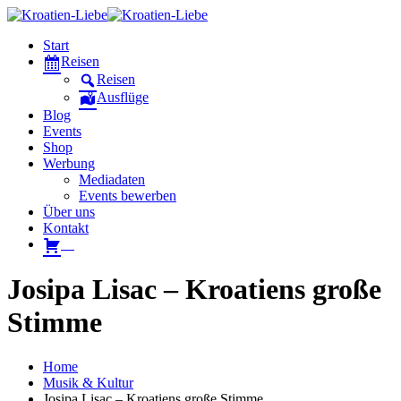
Start
Reisen
Reisen
Ausflüge
Blog
Events
Shop
Werbung
Mediadaten
Events bewerben
Über uns
Kontakt
W
Josipa Lisac – Kroatiens große
Stimme
Home
Musik & Kultur
Josipa Lisac – Kroatiens große Stimme