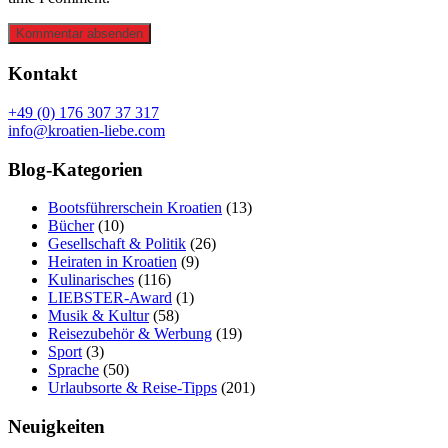
Kommentar absenden
Kontakt
+49 (0) 176 307 37 317
info@kroatien-liebe.com
Blog-Kategorien
Bootsführerschein Kroatien
(13)
Bücher
(10)
Gesellschaft & Politik
(26)
Heiraten in Kroatien
(9)
Kulinarisches
(116)
LIEBSTER-Award
(1)
Musik & Kultur
(58)
Reisezubehör & Werbung
(19)
Sport
(3)
Sprache
(50)
Urlaubsorte & Reise-Tipps
(201)
Neuigkeiten