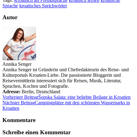
Tags:
Kroatisch als Fremdsprache
kroatisch lernen
kroatische
Sprache
kroatisches Sprichwörter
Autor
Annika Senger
Annika Senger ist Gründerin und Chefredakteurin des Reise- und
Kulturportals Kroatien-Liebe. Die passionierte Bloggerin und
Reisevermittlerin interessiert sich für Reisen, Musik, Literatur,
Sprachen, Kochen und Fotografie.
Adresse:
Berlin
,
Deutschland
Vorheriger Beitrag
Šopska Salata: eine beliebte Beilage in Kroatien
Nächster Beitrag
Campingplätze mit den schönsten Wasserparks in
Kroatien
Kommentare
Schreibe einen Kommentar