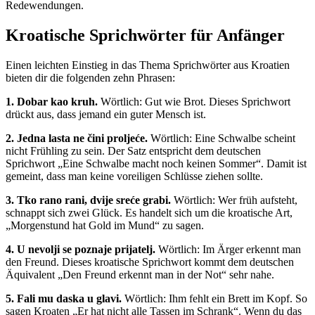
Redewendungen.
Kroatische Sprichwörter für Anfänger
Einen leichten Einstieg in das Thema Sprichwörter aus Kroatien
bieten dir die folgenden zehn Phrasen:
1. Dobar kao kruh.
Wörtlich: Gut wie Brot. Dieses Sprichwort
drückt aus, dass jemand ein guter Mensch ist.
2. Jedna lasta ne čini proljeće.
Wörtlich: Eine Schwalbe scheint
nicht Frühling zu sein. Der Satz entspricht dem deutschen
Sprichwort „Eine Schwalbe macht noch keinen Sommer“. Damit ist
gemeint, dass man keine voreiligen Schlüsse ziehen sollte.
3. Tko rano rani, dvije sreće grabi.
Wörtlich: Wer früh aufsteht,
schnappt sich zwei Glück. Es handelt sich um die kroatische Art,
„Morgenstund hat Gold im Mund“ zu sagen.
4.
U nevolji se poznaje prijatelj.
Wörtlich: Im Ärger erkennt man
den Freund. Dieses kroatische Sprichwort kommt dem deutschen
Äquivalent „Den Freund erkennt man in der Not“ sehr nahe.
5. Fali mu daska u glavi.
Wörtlich: Ihm fehlt ein Brett im Kopf. So
sagen Kroaten „Er hat nicht alle Tassen im Schrank“. Wenn du das