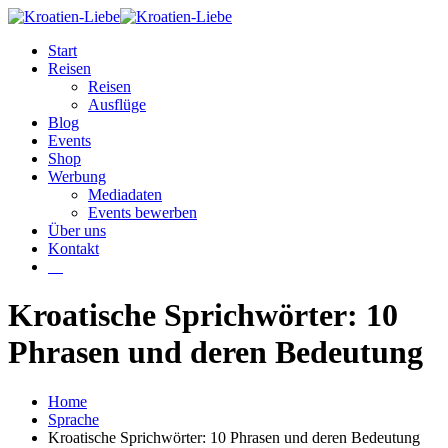
Start
Reisen
Reisen
Ausflüge
Blog
Events
Shop
Werbung
Mediadaten
Events bewerben
Über uns
Kontakt
W
Kroatische Sprichwörter: 10
Phrasen und deren Bedeutung
Home
Sprache
Kroatische Sprichwörter: 10 Phrasen und deren Bedeutung