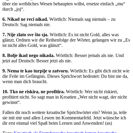
über ein weibliches Wesen behaupten willst, ersetze einfach „mu“
durch „joj“.
6. Nikad ne reci nikad.
Wörtlich: Niemals sag niemals – zu
Deutsch: Sag niemals nie.
7. Nije zlato sve što sja.
Wörtlich: Es ist nicht Gold, alles was
glänzt. Ordnen wir die Reihenfolge der Wörter, gelangen wir zu „Es
ist nicht alles Gold, was glänzt“.
8. Bolje ikad nego nikada.
Wörtlich: Besser jemals als nie. Und
jetzt auf Deutsch: Besser jetzt als nie.
9. Nema te kao turpije u zatvoru.
Wörtlich: Es gibt dich nicht wie
die Feile im Gefängnis. Dieses Sprichwort bedeutet: Du bist nie da,
wenn man dich braucht.
10. Tko ne riskira, ne profitira.
Wörtlich: Wer nicht riskiert,
profitiert nicht. So sagt man in Kroatien „Wer nicht wagt, der nicht
gewinnt“.
Fallen dir noch weitere kroatische Sprichwörter ein? Wenn ja, teile
sie mit mir und allen Lesern im Kommentarfeld. Jetzt wünsche ich
dir erst einmal viel Spaß beim Lernen und Anwenden! (as)